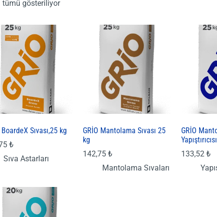
tümü gösteriliyor
 BoardeX Sıvası,25 kg
GRİO Mantolama Sıvası 25
GRİO Mant
kg
Yapıştırıcıs
,75
₺
142,75
₺
133,52
₺
Sıva Astarları
Mantolama Sıvaları
Yapış