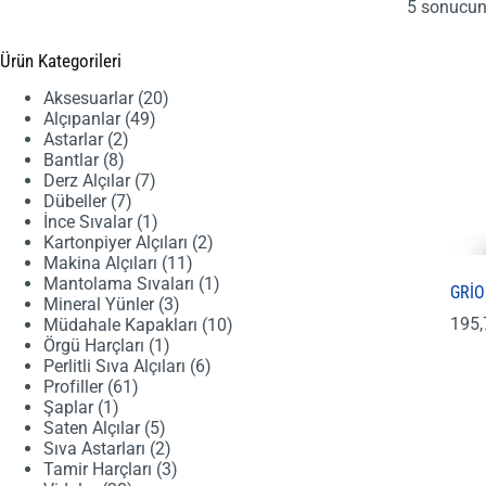
5 sonucun 
Ürün Kategorileri
20
Aksesuarlar
20
49
ürün
Alçıpanlar
49
2
ürün
Astarlar
2
8
ürün
Bantlar
8
ürün
7
Derz Alçılar
7
7
ürün
Dübeller
7
ürün
1
İnce Sıvalar
1
ürün
2
Kartonpiyer Alçıları
2
11
ürün
Makina Alçıları
11
ürün
1
Mantolama Sıvaları
1
GRİO
3
ürün
Mineral Yünler
3
195
ürün
10
Müdahale Kapakları
10
1
ürün
Örgü Harçları
1
ürün
6
Perlitli Sıva Alçıları
6
61
ürün
Profiller
61
1
ürün
Şaplar
1
ürün
5
Saten Alçılar
5
ürün
2
Sıva Astarları
2
ürün
3
Tamir Harçları
3