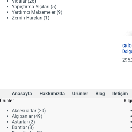
28
ürün
Vidalar
28
ürün
5
Yapıştırma Alçıları
5
ürün
9
Yardımcı Malzemeler
9
1
ürün
Zemin Harçları
1
ürün
GRİO
Dolg
295
Anasayfa
Hakkımızda
Ürünler
Blog
İletişim
Ürünler
Bilg
20
Aksesuarlar
20
49
ürün
Alçıpanlar
49
2
ürün
Astarlar
2
8
ürün
Bantlar
8