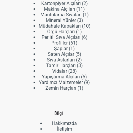
ürün
2
Kartonpiyer Alçıları
2
11
ürün
Makina Alçıları
11
ürün
1
Mantolama Sıvaları
1
3
ürün
Mineral Yünler
3
ürün
10
Müdahale Kapakları
10
1
ürün
Örgü Harçları
1
ürün
6
Perlitli Sıva Alçıları
6
61
ürün
Profiller
61
1
ürün
Şaplar
1
ürün
5
Saten Alçılar
5
ürün
2
Sıva Astarları
2
ürün
3
Tamir Harçları
3
28
ürün
Vidalar
28
ürün
5
Yapıştırma Alçıları
5
ürün
9
Yardımcı Malzemeler
9
1
ürün
Zemin Harçları
1
ürün
Bilgi
Hakkımızda
İletişim