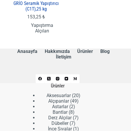
GRİO Seramik Yapıştırıcı
(C1T),25 kg
153,25
₺
Yapıştırma
Alçıları
Anasayfa
Hakkımızda
Ürünler
Blog
İletişim
Ürünler
20
Aksesuarlar
20
49
ürün
Alçıpanlar
49
2
ürün
Astarlar
2
8
ürün
Bantlar
8
ürün
7
Derz Alçılar
7
7
ürün
Dübeller
7
ürün
1
İnce Sıvalar
1