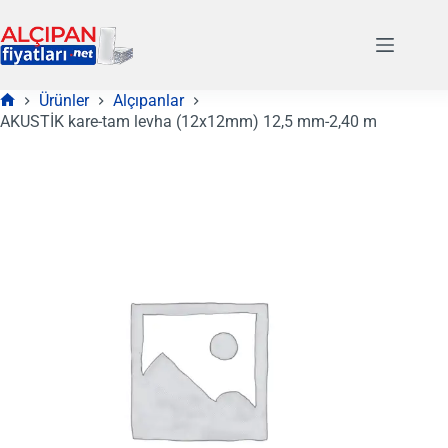
Skip
to
content
Ürünler
Alçıpanlar
Anasayfa
AKUSTİK kare-tam levha (12x12mm) 12,5 mm-2,40 m