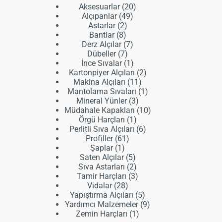
20
Aksesuarlar
20
49
ürün
Alçıpanlar
49
2
ürün
Astarlar
2
8
ürün
Bantlar
8
ürün
7
Derz Alçılar
7
7
ürün
Dübeller
7
ürün
1
İnce Sıvalar
1
ürün
2
Kartonpiyer Alçıları
2
11
ürün
Makina Alçıları
11
ürün
1
Mantolama Sıvaları
1
3
ürün
Mineral Yünler
3
ürün
10
Müdahale Kapakları
10
1
ürün
Örgü Harçları
1
ürün
6
Perlitli Sıva Alçıları
6
61
ürün
Profiller
61
1
ürün
Şaplar
1
ürün
5
Saten Alçılar
5
ürün
2
Sıva Astarları
2
ürün
3
Tamir Harçları
3
28
ürün
Vidalar
28
ürün
5
Yapıştırma Alçıları
5
ürün
9
Yardımcı Malzemeler
9
1
ürün
Zemin Harçları
1