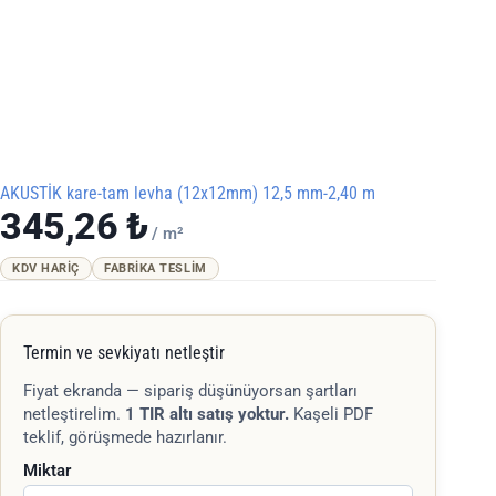
AKUSTİK kare-tam levha (12x12mm) 12,5 mm-2,40 m
345,26
₺
/ m²
KDV HARIÇ
FABRIKA TESLIM
Termin ve sevkiyatı netleştir
Fiyat ekranda — sipariş düşünüyorsan şartları
netleştirelim.
1 TIR altı satış yoktur.
Kaşeli PDF
teklif, görüşmede hazırlanır.
Miktar