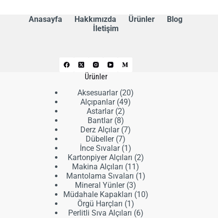
Anasayfa
Hakkımızda
Ürünler
Blog
İletişim
Ürünler
20
Aksesuarlar
20
49
ürün
Alçıpanlar
49
2
ürün
Astarlar
2
8
ürün
Bantlar
8
ürün
7
Derz Alçılar
7
7
ürün
Dübeller
7
ürün
1
İnce Sıvalar
1
ürün
2
Kartonpiyer Alçıları
2
11
ürün
Makina Alçıları
11
ürün
1
Mantolama Sıvaları
1
3
ürün
Mineral Yünler
3
ürün
10
Müdahale Kapakları
10
1
ürün
Örgü Harçları
1
ürün
6
Perlitli Sıva Alçıları
6