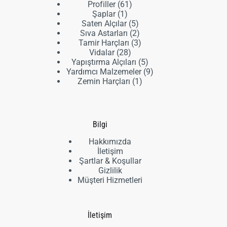
61
ürün
Profiller
61
1
ürün
Şaplar
1
ürün
5
Saten Alçılar
5
ürün
2
Sıva Astarları
2
ürün
3
Tamir Harçları
3
28
ürün
Vidalar
28
ürün
5
Yapıştırma Alçıları
5
ürün
9
Yardımcı Malzemeler
9
1
ürün
Zemin Harçları
1
ürün
Bilgi
Hakkımızda
İletişim
Şartlar & Koşullar
Gizlilik
Müşteri Hizmetleri
İletişim