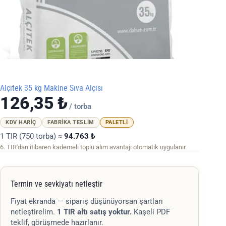
Alçıtek 35 kg Makine Sıva Alçısı
126,35
₺
/ torba
KDV HARIÇ
FABRIKA TESLIM
PALETLI
1 TIR (750 torba) ≈
94.763 ₺
6. TIR'dan itibaren kademeli toplu alım avantajı otomatik uygulanır.
Termin ve sevkiyatı netleştir
Fiyat ekranda — sipariş düşünüyorsan şartları
netleştirelim.
1 TIR altı satış yoktur.
Kaşeli PDF
teklif, görüşmede hazırlanır.