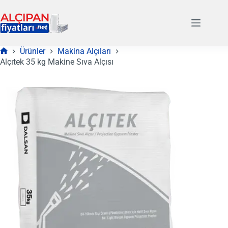
Skip
to
content
Ürünler
Makina Alçıları
Anasayfa
Alçıtek 35 kg Makine Sıva Alçısı