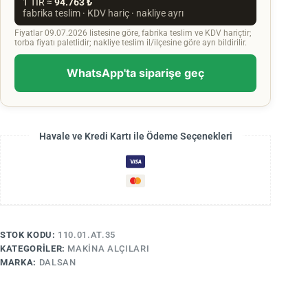
1 TIR ≈
94.763 ₺
fabrika teslim · KDV hariç · nakliye ayrı
Fiyatlar 09.07.2026 listesine göre, fabrika teslim ve KDV hariçtir;
torba fiyatı paletlidir; nakliye teslim il/ilçesine göre ayrı bildirilir.
WhatsApp'ta siparişe geç
Havale ve Kredi Kartı ile Ödeme Seçenekleri
STOK KODU:
110.01.AT.35
KATEGORILER:
MAKINA ALÇILARI
MARKA:
DALSAN