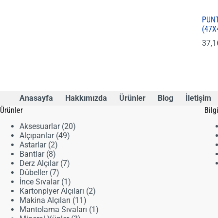
PUNT
(47X
37,
Anasayfa
Hakkımızda
Ürünler
Blog
İletişim
Ürünler
Bilg
20
Aksesuarlar
20
49
ürün
Alçıpanlar
49
2
ürün
Astarlar
2
8
ürün
Bantlar
8
ürün
7
Derz Alçılar
7
7
ürün
Dübeller
7
ürün
1
İnce Sıvalar
1
ürün
2
Kartonpiyer Alçıları
2
11
ürün
Makina Alçıları
11
ürün
1
Mantolama Sıvaları
1