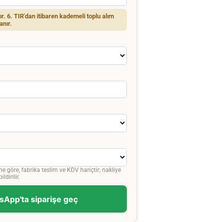
dır. 6. TIR'dan itibaren kademeli toplu alım
anır.
ne göre, fabrika teslim ve KDV hariçtir; nakliye
ldirilir.
App'ta siparişe geç