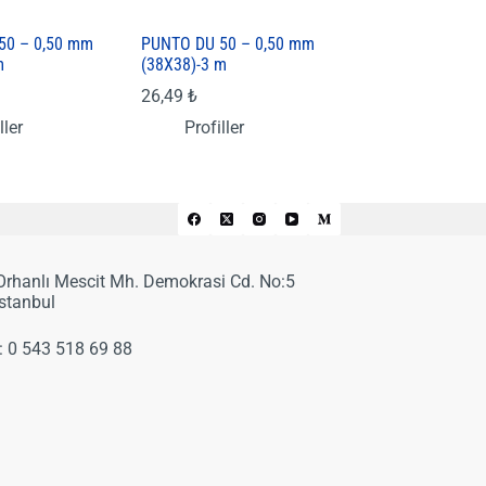
50 – 0,50 mm
PUNTO DU 50 – 0,50 mm
m
(38X38)-3 m
26,49
₺
ller
Profiller
 Orhanlı Mescit Mh. Demokrasi Cd. No:5
İstanbul
:
0 543 518 69 88