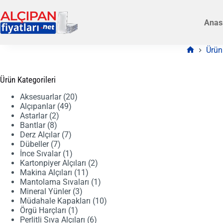
Skip
to
Anas
content
Ürün
Anasayfa
Ürün Kategorileri
20
Aksesuarlar
20
49
ürün
Alçıpanlar
49
2
ürün
Astarlar
2
8
ürün
Bantlar
8
ürün
7
Derz Alçılar
7
7
ürün
Dübeller
7
ürün
1
İnce Sıvalar
1
ürün
2
Kartonpiyer Alçıları
2
11
ürün
Makina Alçıları
11
ürün
1
Mantolama Sıvaları
1
3
ürün
Mineral Yünler
3
ürün
10
Müdahale Kapakları
10
1
ürün
Örgü Harçları
1
ürün
6
Perlitli Sıva Alçıları
6