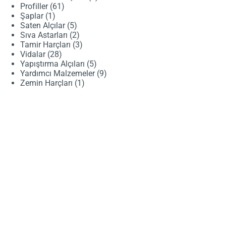
61
ürün
Profiller
61
1
ürün
Şaplar
1
ürün
5
Saten Alçılar
5
ürün
2
Sıva Astarları
2
ürün
3
Tamir Harçları
3
28
ürün
Vidalar
28
ürün
5
Yapıştırma Alçıları
5
ürün
9
Yardımcı Malzemeler
9
1
ürün
Zemin Harçları
1
ürün