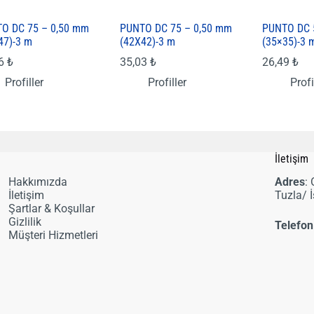
O DC 75 – 0,50 mm
PUNTO DC 75 – 0,50 mm
PUNTO DC 
47)-3 m
(42X42)-3 m
(35×35)-3 
16
₺
35,03
₺
26,49
₺
Profiller
Profiller
Profi
i
İletişim
Hakkımızda
Adres
:
İletişim
Tuzla/ 
Şartlar & Koşullar
Gizlilik
Telefon
Müşteri Hizmetleri