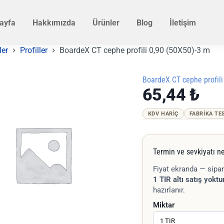
ayfa
Hakkımızda
Ürünler
Blog
İletişim
ler
Profiller
BoardeX CT cephe profili 0,90 (50X50)-3 m
BoardeX CT cephe profili
65,44
₺
KDV HARIÇ
FABRIKA TE
Termin ve sevkiyatı ne
Fiyat ekranda — sipar
1 TIR altı satış yoktur
hazırlanır.
Miktar