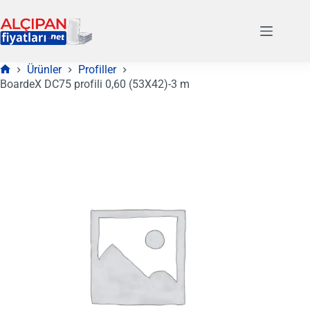
Skip
to
content
Ürünler
Profiller
Anasayfa
BoardeX DC75 profili 0,60 (53X42)-3 m