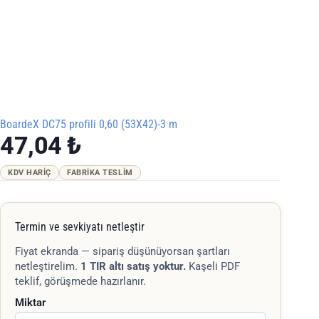
BoardeX DC75 profili 0,60 (53X42)-3 m
47,04
₺
KDV HARIÇ
FABRIKA TESLIM
Termin ve sevkiyatı netleştir
Fiyat ekranda — sipariş düşünüyorsan şartları
netleştirelim.
1 TIR altı satış yoktur.
Kaşeli PDF
teklif, görüşmede hazırlanır.
Miktar