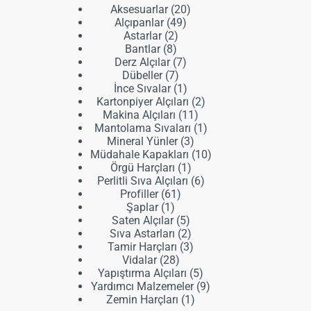
20
Aksesuarlar
20
49
ürün
Alçıpanlar
49
2
ürün
Astarlar
2
8
ürün
Bantlar
8
ürün
7
Derz Alçılar
7
7
ürün
Dübeller
7
ürün
1
İnce Sıvalar
1
ürün
2
Kartonpiyer Alçıları
2
11
ürün
Makina Alçıları
11
ürün
1
Mantolama Sıvaları
1
3
ürün
Mineral Yünler
3
ürün
10
Müdahale Kapakları
10
1
ürün
Örgü Harçları
1
ürün
6
Perlitli Sıva Alçıları
6
61
ürün
Profiller
61
1
ürün
Şaplar
1
ürün
5
Saten Alçılar
5
ürün
2
Sıva Astarları
2
ürün
3
Tamir Harçları
3
28
ürün
Vidalar
28
ürün
5
Yapıştırma Alçıları
5
ürün
9
Yardımcı Malzemeler
9
1
ürün
Zemin Harçları
1