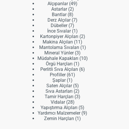
49
ürün
Alçıpanlar
49
2
ürün
Astarlar
2
8
ürün
Bantlar
8
ürün
7
Derz Alçılar
7
7
ürün
Dübeller
7
ürün
1
İnce Sıvalar
1
ürün
2
Kartonpiyer Alçıları
2
11
ürün
Makina Alçıları
11
ürün
1
Mantolama Sıvaları
1
3
ürün
Mineral Yünler
3
ürün
10
Müdahale Kapakları
10
1
ürün
Örgü Harçları
1
ürün
6
Perlitli Sıva Alçıları
6
61
ürün
Profiller
61
1
ürün
Şaplar
1
ürün
5
Saten Alçılar
5
ürün
2
Sıva Astarları
2
ürün
3
Tamir Harçları
3
28
ürün
Vidalar
28
ürün
5
Yapıştırma Alçıları
5
ürün
9
Yardımcı Malzemeler
9
1
ürün
Zemin Harçları
1
ürün