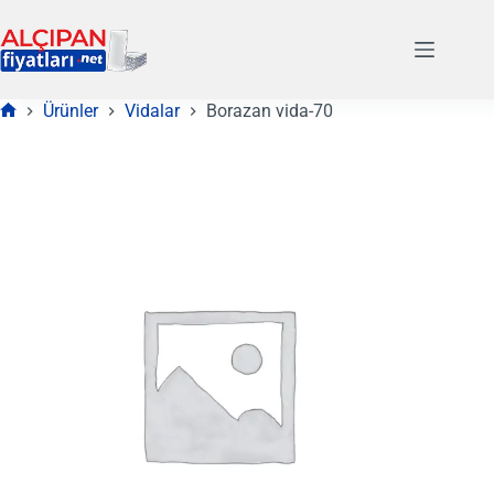
Skip
to
content
Ürünler
Vidalar
Borazan vida-70
Anasayfa