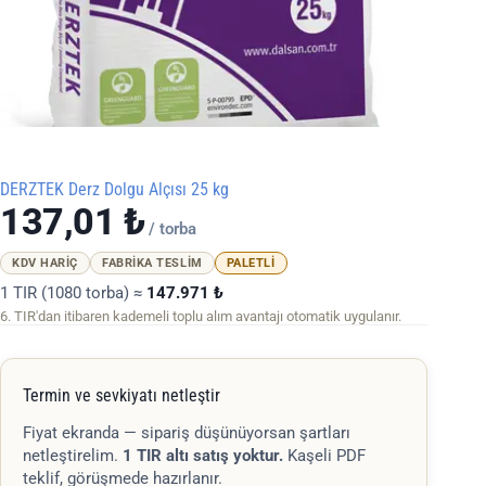
DERZTEK Derz Dolgu Alçısı 25 kg
137,01
₺
/ torba
KDV HARIÇ
FABRIKA TESLIM
PALETLI
1 TIR (1080 torba) ≈
147.971 ₺
6. TIR'dan itibaren kademeli toplu alım avantajı otomatik uygulanır.
Termin ve sevkiyatı netleştir
Fiyat ekranda — sipariş düşünüyorsan şartları
netleştirelim.
1 TIR altı satış yoktur.
Kaşeli PDF
teklif, görüşmede hazırlanır.