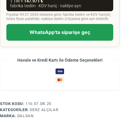
1 TIR ≈
147.971 ₺
fabrika teslim · KDV hariç · nakliye ayrı
Fiyatlar 09.07.2026 listesine göre, fabrika teslim ve KDV hariçtir;
torba fiyatı paletlidir; nakliye teslim il/ilçesine göre ayrı bildirilir.
WhatsApp'ta siparişe geç
Havale ve Kredi Kartı ile Ödeme Seçenekleri
STOK KODU:
110.07.DR.25
KATEGORILER:
DERZ ALÇILAR
MARKA:
DALSAN