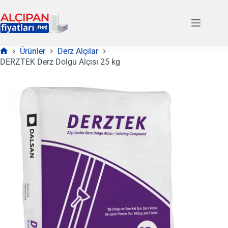
Skip
to
content
Ürünler
Derz Alçılar
Anasayfa
DERZTEK Derz Dolgu Alçısı 25 kg