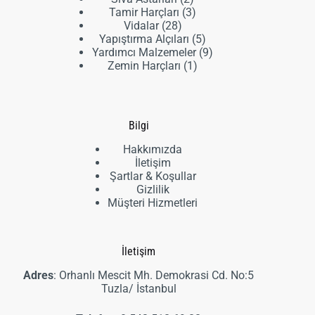
ürün
3
Tamir Harçları
3
28
ürün
Vidalar
28
ürün
5
Yapıştırma Alçıları
5
ürün
9
Yardımcı Malzemeler
9
1
ürün
Zemin Harçları
1
ürün
Bilgi
Hakkımızda
İletişim
Şartlar & Koşullar
Gizlilik
Müşteri Hizmetleri
İletişim
Adres
: Orhanlı Mescit Mh. Demokrasi Cd. No:5
Tuzla/ İstanbul