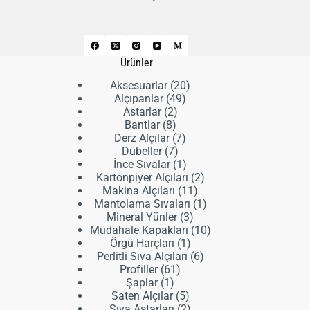
Ürünler
20
Aksesuarlar
20
49
ürün
Alçıpanlar
49
2
ürün
Astarlar
2
8
ürün
Bantlar
8
ürün
7
Derz Alçılar
7
7
ürün
Dübeller
7
ürün
1
İnce Sıvalar
1
ürün
2
Kartonpiyer Alçıları
2
11
ürün
Makina Alçıları
11
ürün
1
Mantolama Sıvaları
1
3
ürün
Mineral Yünler
3
ürün
10
Müdahale Kapakları
10
1
ürün
Örgü Harçları
1
ürün
6
Perlitli Sıva Alçıları
6
61
ürün
Profiller
61
1
ürün
Şaplar
1
ürün
5
Saten Alçılar
5
ürün
2
Sıva Astarları
2