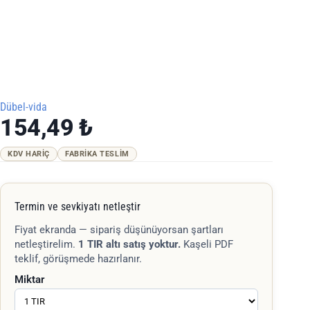
Dübel-vida
154,49
₺
KDV HARIÇ
FABRIKA TESLIM
Termin ve sevkiyatı netleştir
Fiyat ekranda — sipariş düşünüyorsan şartları
netleştirelim.
1 TIR altı satış yoktur.
Kaşeli PDF
teklif, görüşmede hazırlanır.
Miktar