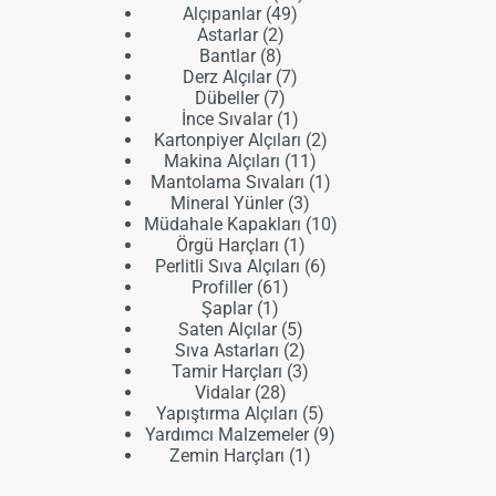
49
ürün
Alçıpanlar
49
2
ürün
Astarlar
2
8
ürün
Bantlar
8
ürün
7
Derz Alçılar
7
7
ürün
Dübeller
7
ürün
1
İnce Sıvalar
1
ürün
2
Kartonpiyer Alçıları
2
11
ürün
Makina Alçıları
11
ürün
1
Mantolama Sıvaları
1
3
ürün
Mineral Yünler
3
ürün
10
Müdahale Kapakları
10
1
ürün
Örgü Harçları
1
ürün
6
Perlitli Sıva Alçıları
6
61
ürün
Profiller
61
1
ürün
Şaplar
1
ürün
5
Saten Alçılar
5
ürün
2
Sıva Astarları
2
ürün
3
Tamir Harçları
3
28
ürün
Vidalar
28
ürün
5
Yapıştırma Alçıları
5
ürün
9
Yardımcı Malzemeler
9
1
ürün
Zemin Harçları
1
ürün