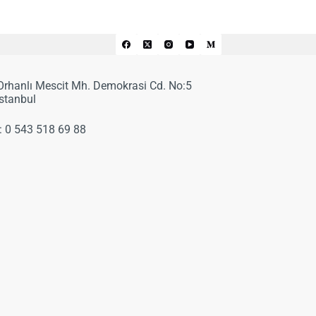
 Orhanlı Mescit Mh. Demokrasi Cd. No:5
İstanbul
:
0 543 518 69 88