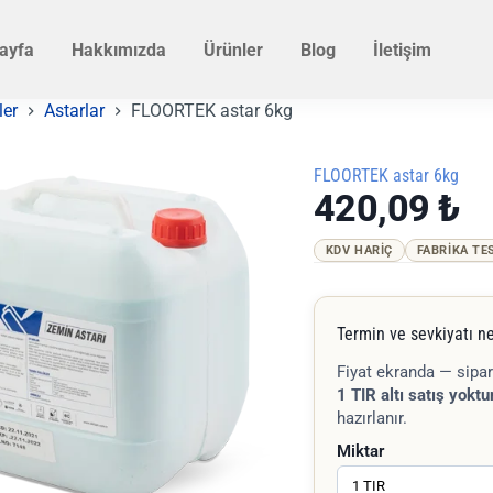
ayfa
Hakkımızda
Ürünler
Blog
İletişim
ler
Astarlar
FLOORTEK astar 6kg
FLOORTEK astar 6kg
420,09
₺
KDV HARIÇ
FABRIKA TE
Termin ve sevkiyatı ne
Fiyat ekranda — sipar
1 TIR altı satış yoktur
hazırlanır.
Miktar