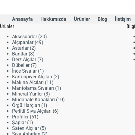
Anasayfa
Hakkımızda
Ürünler
Blog
İletişim
Ürünler
Bilg
20
Aksesuarlar
20
49
ürün
Alçıpanlar
49
2
ürün
Astarlar
2
8
ürün
Bantlar
8
ürün
7
Derz Alçılar
7
7
ürün
Dübeller
7
ürün
1
İnce Sıvalar
1
ürün
2
Kartonpiyer Alçıları
2
11
ürün
Makina Alçıları
11
ürün
1
Mantolama Sıvaları
1
3
ürün
Mineral Yünler
3
ürün
10
Müdahale Kapakları
10
1
ürün
Örgü Harçları
1
ürün
6
Perlitli Sıva Alçıları
6
61
ürün
Profiller
61
1
ürün
Şaplar
1
ürün
5
Saten Alçılar
5
ürün
2
Sıva Astarları
2