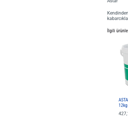
Astar
Kendinden
kabarcıkla
İlgili ürünle
ASTA
12kg
427