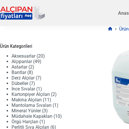
Skip
to
Anas
content
Ürün
Anasayfa
Ürün Kategorileri
20
Aksesuarlar
20
49
ürün
Alçıpanlar
49
2
ürün
Astarlar
2
8
ürün
Bantlar
8
ürün
7
Derz Alçılar
7
7
ürün
Dübeller
7
ürün
1
İnce Sıvalar
1
ürün
2
Kartonpiyer Alçıları
2
11
ürün
Makina Alçıları
11
ürün
1
Mantolama Sıvaları
1
3
ürün
Mineral Yünler
3
ürün
10
Müdahale Kapakları
10
1
ürün
Örgü Harçları
1
ürün
6
Perlitli Sıva Alçıları
6