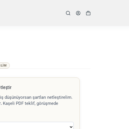
Shopping
cart
SLIM
tleştir
iş düşünüyorsan şartları netleştirelim.
.
Kaşeli PDF teklif, görüşmede