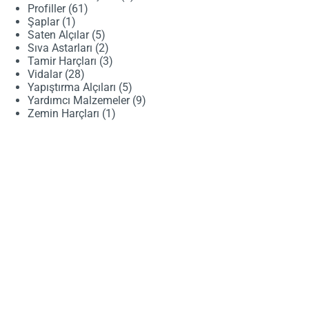
61
ürün
Profiller
61
1
ürün
Şaplar
1
ürün
5
Saten Alçılar
5
ürün
2
Sıva Astarları
2
ürün
3
Tamir Harçları
3
28
ürün
Vidalar
28
ürün
5
Yapıştırma Alçıları
5
ürün
9
Yardımcı Malzemeler
9
1
ürün
Zemin Harçları
1
ürün