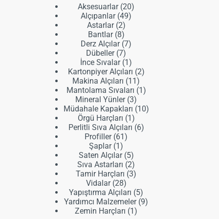
20
Aksesuarlar
20
49
ürün
Alçıpanlar
49
2
ürün
Astarlar
2
8
ürün
Bantlar
8
ürün
7
Derz Alçılar
7
7
ürün
Dübeller
7
ürün
1
İnce Sıvalar
1
ürün
2
Kartonpiyer Alçıları
2
11
ürün
Makina Alçıları
11
ürün
1
Mantolama Sıvaları
1
3
ürün
Mineral Yünler
3
ürün
10
Müdahale Kapakları
10
1
ürün
Örgü Harçları
1
ürün
6
Perlitli Sıva Alçıları
6
61
ürün
Profiller
61
1
ürün
Şaplar
1
ürün
5
Saten Alçılar
5
ürün
2
Sıva Astarları
2
ürün
3
Tamir Harçları
3
28
ürün
Vidalar
28
ürün
5
Yapıştırma Alçıları
5
ürün
9
Yardımcı Malzemeler
9
1
ürün
Zemin Harçları
1