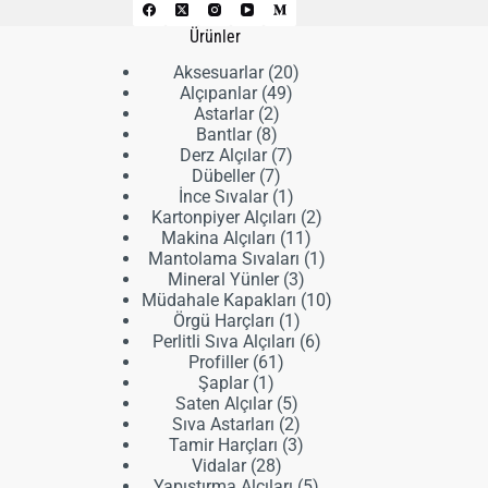
Ürünler
20
Aksesuarlar
20
49
ürün
Alçıpanlar
49
2
ürün
Astarlar
2
8
ürün
Bantlar
8
ürün
7
Derz Alçılar
7
7
ürün
Dübeller
7
ürün
1
İnce Sıvalar
1
ürün
2
Kartonpiyer Alçıları
2
11
ürün
Makina Alçıları
11
ürün
1
Mantolama Sıvaları
1
3
ürün
Mineral Yünler
3
ürün
10
Müdahale Kapakları
10
1
ürün
Örgü Harçları
1
ürün
6
Perlitli Sıva Alçıları
6
61
ürün
Profiller
61
1
ürün
Şaplar
1
ürün
5
Saten Alçılar
5
ürün
2
Sıva Astarları
2
ürün
3
Tamir Harçları
3
28
ürün
Vidalar
28
ürün
5
Yapıştırma Alçıları
5