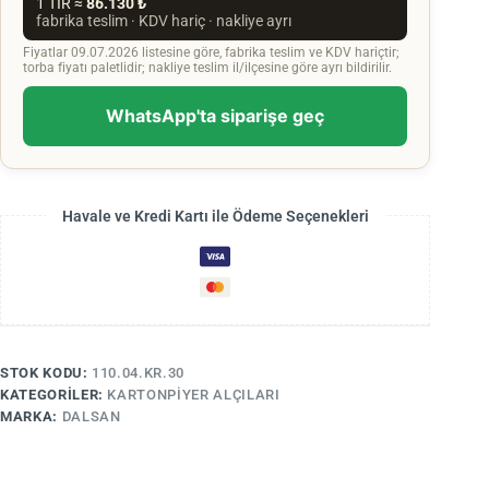
1 TIR ≈
86.130 ₺
fabrika teslim · KDV hariç · nakliye ayrı
Fiyatlar 09.07.2026 listesine göre, fabrika teslim ve KDV hariçtir;
torba fiyatı paletlidir; nakliye teslim il/ilçesine göre ayrı bildirilir.
WhatsApp'ta siparişe geç
Havale ve Kredi Kartı ile Ödeme Seçenekleri
STOK KODU:
110.04.KR.30
KATEGORILER:
KARTONPIYER ALÇILARI
MARKA:
DALSAN