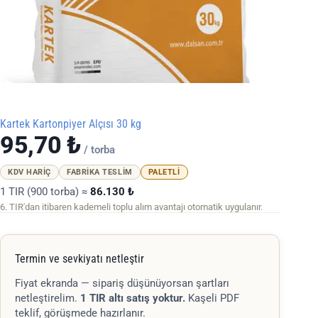
Kartek Kartonpiyer Alçısı 30 kg
95,70
₺
/ torba
KDV HARIÇ
FABRIKA TESLIM
PALETLI
1 TIR (900 torba) ≈
86.130 ₺
6. TIR'dan itibaren kademeli toplu alım avantajı otomatik uygulanır.
Termin ve sevkiyatı netleştir
Fiyat ekranda — sipariş düşünüyorsan şartları
netleştirelim.
1 TIR altı satış yoktur.
Kaşeli PDF
teklif, görüşmede hazırlanır.