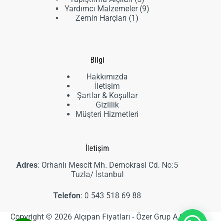
ürün
9
Yardımcı Malzemeler
9
1
ürün
Zemin Harçları
1
ürün
Bilgi
Hakkımızda
İletişim
Şartlar & Koşullar
Gizlilik
Müşteri Hizmetleri
İletişim
Adres
: Orhanlı Mescit Mh. Demokrasi Cd. No:5
Tuzla/ İstanbul
Telefon
:
0 543 518 69 88
Copyright © 2026 Alçıpan Fiyatları - Özer Grup A.Ş