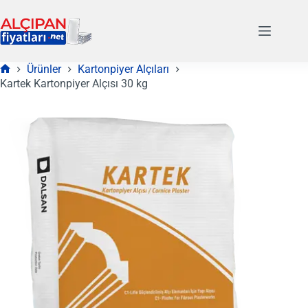
Skip
to
content
Ürünler
Kartonpiyer Alçıları
Anasayfa
Kartek Kartonpiyer Alçısı 30 kg