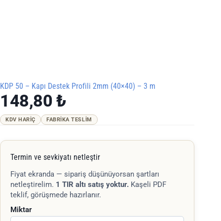
KDP 50 – Kapı Destek Profili 2mm (40×40) – 3 m
148,80
₺
KDV HARIÇ
FABRIKA TESLIM
Termin ve sevkiyatı netleştir
Fiyat ekranda — sipariş düşünüyorsan şartları
netleştirelim.
1 TIR altı satış yoktur.
Kaşeli PDF
teklif, görüşmede hazırlanır.
Miktar