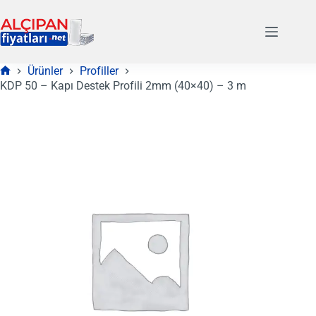
Skip
to
content
Ürünler
Profiller
Anasayfa
KDP 50 – Kapı Destek Profili 2mm (40×40) – 3 m