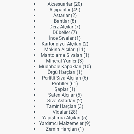
20
Aksesuarlar
20
49
ürün
Alçıpanlar
49
2
ürün
Astarlar
2
8
ürün
Bantlar
8
ürün
7
Derz Alçılar
7
7
ürün
Dübeller
7
ürün
1
İnce Sıvalar
1
ürün
2
Kartonpiyer Alçıları
2
11
ürün
Makina Alçıları
11
ürün
1
Mantolama Sıvaları
1
3
ürün
Mineral Yünler
3
ürün
10
Müdahale Kapakları
10
1
ürün
Örgü Harçları
1
ürün
6
Perlitli Sıva Alçıları
6
61
ürün
Profiller
61
1
ürün
Şaplar
1
ürün
5
Saten Alçılar
5
ürün
2
Sıva Astarları
2
ürün
3
Tamir Harçları
3
28
ürün
Vidalar
28
ürün
5
Yapıştırma Alçıları
5
ürün
9
Yardımcı Malzemeler
9
1
ürün
Zemin Harçları
1