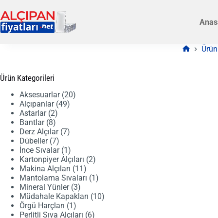
Skip
to
Anas
content
Ürün
Anasayfa
Ürün Kategorileri
20
Aksesuarlar
20
49
ürün
Alçıpanlar
49
2
ürün
Astarlar
2
8
ürün
Bantlar
8
ürün
7
Derz Alçılar
7
7
ürün
Dübeller
7
ürün
1
İnce Sıvalar
1
ürün
2
Kartonpiyer Alçıları
2
11
ürün
Makina Alçıları
11
ürün
1
Mantolama Sıvaları
1
3
ürün
Mineral Yünler
3
ürün
10
Müdahale Kapakları
10
1
ürün
Örgü Harçları
1
ürün
6
Perlitli Sıva Alçıları
6