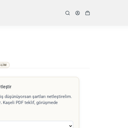
Shopping
cart
SLIM
tleştir
iş düşünüyorsan şartları netleştirelim.
.
Kaşeli PDF teklif, görüşmede