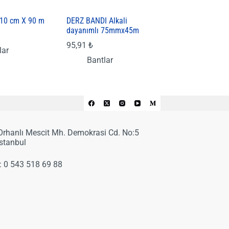
 10 cm X 90 m
DERZ BANDI Alkali
dayanımlı 75mmx45m
95,91
₺
lar
Bantlar
 Orhanlı Mescit Mh. Demokrasi Cd. No:5
İstanbul
:
0 543 518 69 88