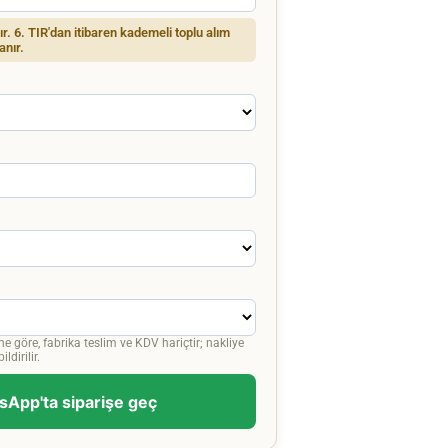
dır. 6. TIR'dan itibaren kademeli toplu alım
anır.
ne göre, fabrika teslim ve KDV hariçtir; nakliye
ldirilir.
App'ta siparişe geç