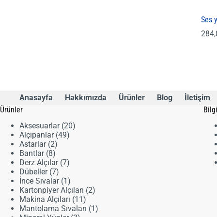
Ses 
284
Anasayfa
Hakkımızda
Ürünler
Blog
İletişim
Ürünler
Bilg
20
Aksesuarlar
20
49
ürün
Alçıpanlar
49
2
ürün
Astarlar
2
8
ürün
Bantlar
8
ürün
7
Derz Alçılar
7
7
ürün
Dübeller
7
ürün
1
İnce Sıvalar
1
ürün
2
Kartonpiyer Alçıları
2
11
ürün
Makina Alçıları
11
ürün
1
Mantolama Sıvaları
1