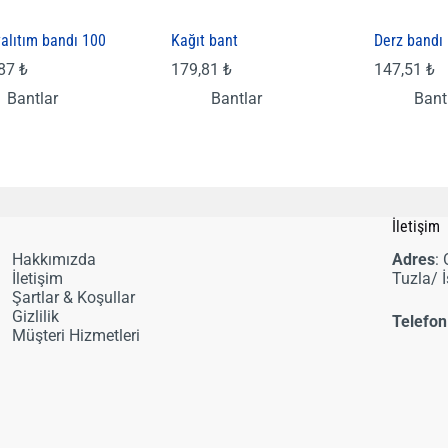
yalıtım bandı 100
Kağıt bant
Derz bandı
,87
₺
179,81
₺
147,51
₺
Bantlar
Bantlar
Bant
i
İletişim
Hakkımızda
Adres
:
İletişim
Tuzla/ 
Şartlar & Koşullar
Gizlilik
Telefon
Müşteri Hizmetleri