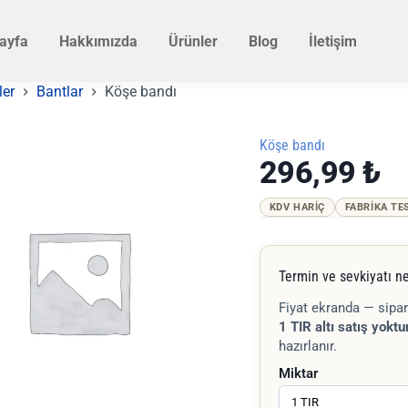
ayfa
Hakkımızda
Ürünler
Blog
İletişim
ler
Bantlar
Köşe bandı
Köşe bandı
296,99
₺
KDV HARIÇ
FABRIKA TE
Termin ve sevkiyatı ne
Fiyat ekranda — sipar
1 TIR altı satış yoktur
hazırlanır.
Miktar