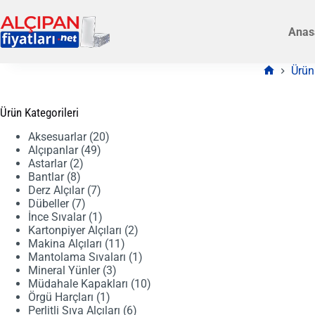
Skip
to
Anas
content
Ürün
Anasayfa
Ürün Kategorileri
20
Aksesuarlar
20
49
ürün
Alçıpanlar
49
2
ürün
Astarlar
2
8
ürün
Bantlar
8
ürün
7
Derz Alçılar
7
7
ürün
Dübeller
7
ürün
1
İnce Sıvalar
1
ürün
2
Kartonpiyer Alçıları
2
11
ürün
Makina Alçıları
11
ürün
1
Mantolama Sıvaları
1
3
ürün
Mineral Yünler
3
ürün
10
Müdahale Kapakları
10
1
ürün
Örgü Harçları
1
ürün
6
Perlitli Sıva Alçıları
6