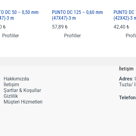
O DC 50 – 0,50 mm
PUNTO DC 125 – 0,60 mm
PUNTO DC 
47)-3 m
(47X47)-3 m
(42X42)-3 
80
₺
57,89
₺
42,40
₺
Profiller
Profiller
Profi
i
İletişim
Hakkımızda
Adres
:
İletişim
Tuzla/ 
Şartlar & Koşullar
Gizlilik
Telefon
Müşteri Hizmetleri