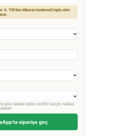
dır. 6. TIR'dan itibaren kademeli toplu alım
anır.
ne göre, fabrika teslim ve KDV hariçtir; nakliye
ldirilir.
App'ta siparişe geç