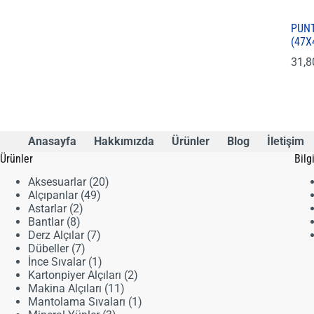
PUNT
(47X
31,
Anasayfa
Hakkımızda
Ürünler
Blog
İletişim
Ürünler
Bilg
20
Aksesuarlar
20
49
ürün
Alçıpanlar
49
2
ürün
Astarlar
2
8
ürün
Bantlar
8
ürün
7
Derz Alçılar
7
7
ürün
Dübeller
7
ürün
1
İnce Sıvalar
1
ürün
2
Kartonpiyer Alçıları
2
11
ürün
Makina Alçıları
11
ürün
1
Mantolama Sıvaları
1