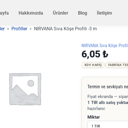
ayfa
Hakkımızda
Ürünler
Blog
İletişim
ler
Profiller
NIRVANA Sıva Köşe Profili -3 m
NIRVANA Sıva Köşe Profil
6,05
₺
KDV HARIÇ
FABRIKA TE
Termin ve sevkiyatı ne
Fiyat ekranda — sipar
1 TIR altı satış yoktur
hazırlanır.
Miktar