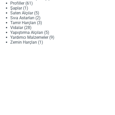
61
ürün
Profiller
61
1
ürün
Şaplar
1
ürün
5
Saten Alçılar
5
ürün
2
Sıva Astarları
2
ürün
3
Tamir Harçları
3
28
ürün
Vidalar
28
ürün
5
Yapıştırma Alçıları
5
ürün
9
Yardımcı Malzemeler
9
1
ürün
Zemin Harçları
1
ürün