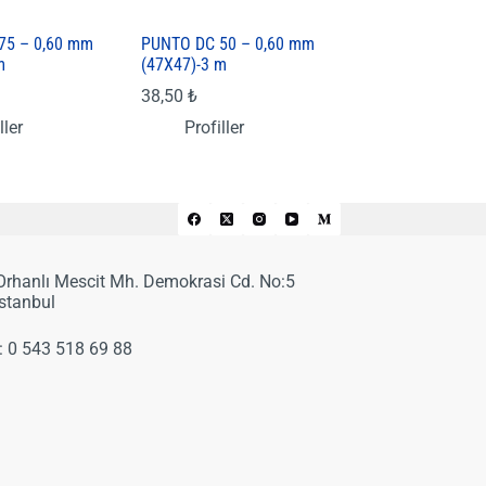
75 – 0,60 mm
PUNTO DC 50 – 0,60 mm
m
(47X47)-3 m
38,50
₺
ller
Profiller
 Orhanlı Mescit Mh. Demokrasi Cd. No:5
İstanbul
:
0 543 518 69 88