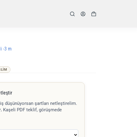
Shopping
cart
i -3 m
SLIM
tleştir
iş düşünüyorsan şartları netleştirelim.
.
Kaşeli PDF teklif, görüşmede