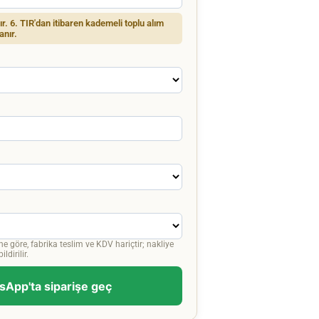
dır. 6. TIR'dan itibaren kademeli toplu alım
anır.
ne göre, fabrika teslim ve KDV hariçtir; nakliye
ldirilir.
App'ta siparişe geç