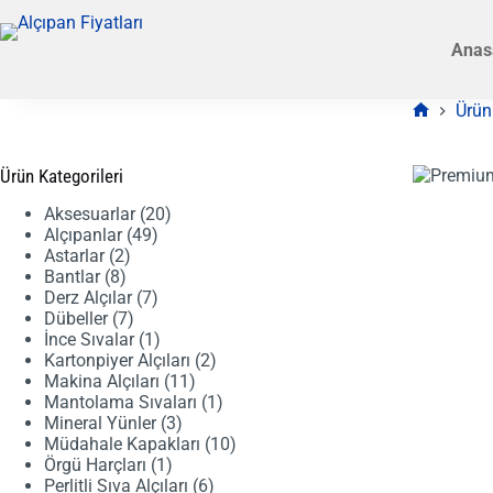
Skip
to
Anas
content
Ürün
Anasayfa
Ürün Kategorileri
20
Aksesuarlar
20
49
ürün
Alçıpanlar
49
2
ürün
Astarlar
2
8
ürün
Bantlar
8
ürün
7
Derz Alçılar
7
7
ürün
Dübeller
7
ürün
1
İnce Sıvalar
1
ürün
2
Kartonpiyer Alçıları
2
11
ürün
Makina Alçıları
11
ürün
1
Mantolama Sıvaları
1
3
ürün
Mineral Yünler
3
ürün
10
Müdahale Kapakları
10
1
ürün
Örgü Harçları
1
ürün
6
Perlitli Sıva Alçıları
6