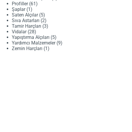
61
ürün
Profiller
61
1
ürün
Şaplar
1
ürün
5
Saten Alçılar
5
ürün
2
Sıva Astarları
2
ürün
3
Tamir Harçları
3
28
ürün
Vidalar
28
ürün
5
Yapıştırma Alçıları
5
ürün
9
Yardımcı Malzemeler
9
1
ürün
Zemin Harçları
1
ürün