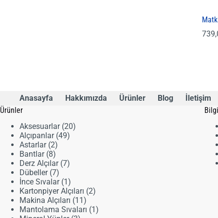
Matk
739
Anasayfa
Hakkımızda
Ürünler
Blog
İletişim
Ürünler
Bilg
20
Aksesuarlar
20
49
ürün
Alçıpanlar
49
2
ürün
Astarlar
2
8
ürün
Bantlar
8
ürün
7
Derz Alçılar
7
7
ürün
Dübeller
7
ürün
1
İnce Sıvalar
1
ürün
2
Kartonpiyer Alçıları
2
11
ürün
Makina Alçıları
11
ürün
1
Mantolama Sıvaları
1