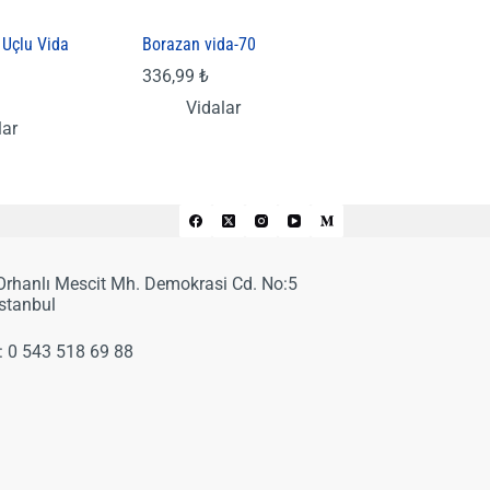
i Uçlu Vida
Borazan vida-70
336,99
₺
Vidalar
lar
 Orhanlı Mescit Mh. Demokrasi Cd. No:5
İstanbul
:
0 543 518 69 88