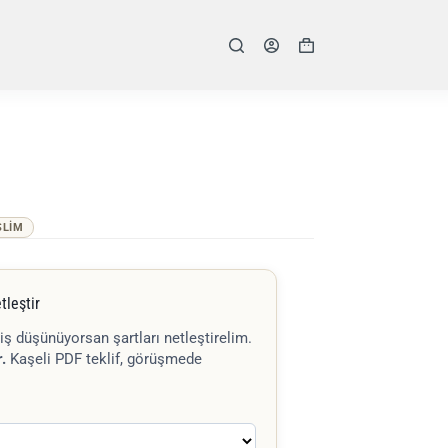
Shopping
cart
SLIM
tleştir
iş düşünüyorsan şartları netleştirelim.
.
Kaşeli PDF teklif, görüşmede