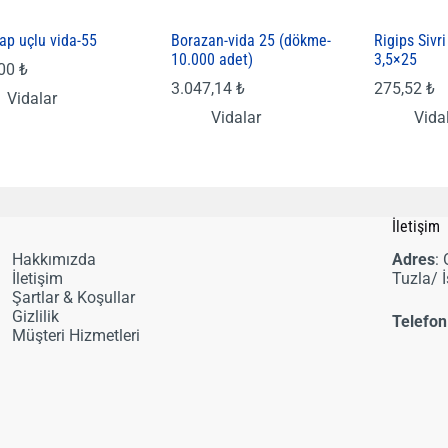
ap uçlu vida-55
Borazan-vida 25 (dökme-
Rigips Sivr
10.000 adet)
3,5×25
,00
₺
3.047,14
₺
275,52
₺
Vidalar
Vidalar
Vida
i
İletişim
Hakkımızda
Adres
:
İletişim
Tuzla/ 
Şartlar & Koşullar
Gizlilik
Telefon
Müşteri Hizmetleri