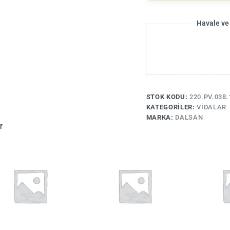
Havale ve
STOK KODU:
220.PV.038.
KATEGORILER:
VIDALAR
MARKA:
DALSAN
r