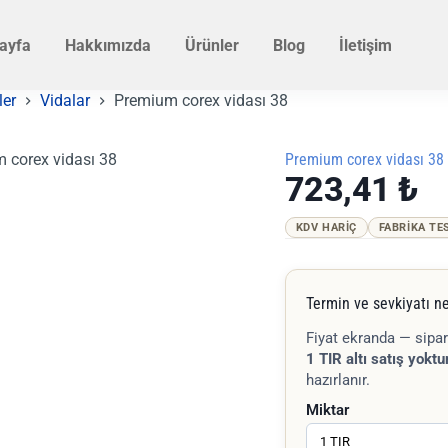
ayfa
Hakkımızda
Ürünler
Blog
İletişim
ler
Vidalar
Premium corex vidası 38
Premium corex vidası 38
723,41
₺
KDV HARIÇ
FABRIKA TE
Termin ve sevkiyatı ne
Fiyat ekranda — sipar
1 TIR altı satış yoktur
hazırlanır.
Miktar