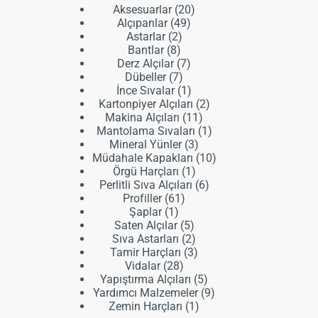
20
Aksesuarlar
20
49
ürün
Alçıpanlar
49
2
ürün
Astarlar
2
8
ürün
Bantlar
8
ürün
7
Derz Alçılar
7
7
ürün
Dübeller
7
ürün
1
İnce Sıvalar
1
ürün
2
Kartonpiyer Alçıları
2
11
ürün
Makina Alçıları
11
ürün
1
Mantolama Sıvaları
1
3
ürün
Mineral Yünler
3
ürün
10
Müdahale Kapakları
10
1
ürün
Örgü Harçları
1
ürün
6
Perlitli Sıva Alçıları
6
61
ürün
Profiller
61
1
ürün
Şaplar
1
ürün
5
Saten Alçılar
5
ürün
2
Sıva Astarları
2
ürün
3
Tamir Harçları
3
28
ürün
Vidalar
28
ürün
5
Yapıştırma Alçıları
5
ürün
9
Yardımcı Malzemeler
9
1
ürün
Zemin Harçları
1