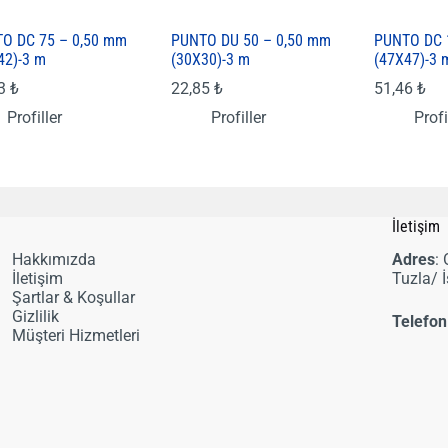
O DC 75 – 0,50 mm
PUNTO DU 50 – 0,50 mm
PUNTO DC 
42)-3 m
(30X30)-3 m
(47X47)-3 
03
₺
22,85
₺
51,46
₺
Profiller
Profiller
Profi
i
İletişim
Hakkımızda
Adres
:
İletişim
Tuzla/ 
Şartlar & Koşullar
Gizlilik
Telefon
Müşteri Hizmetleri