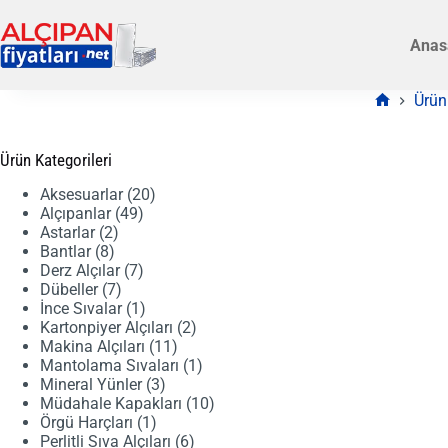
Skip
to
Anas
content
Ürün
Anasayfa
Ürün Kategorileri
20
Aksesuarlar
20
49
ürün
Alçıpanlar
49
2
ürün
Astarlar
2
8
ürün
Bantlar
8
ürün
7
Derz Alçılar
7
7
ürün
Dübeller
7
ürün
1
İnce Sıvalar
1
ürün
2
Kartonpiyer Alçıları
2
11
ürün
Makina Alçıları
11
ürün
1
Mantolama Sıvaları
1
3
ürün
Mineral Yünler
3
ürün
10
Müdahale Kapakları
10
1
ürün
Örgü Harçları
1
ürün
6
Perlitli Sıva Alçıları
6