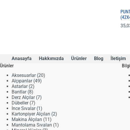
PUNT
(42X
35,
Anasayfa
Hakkımızda
Ürünler
Blog
İletişim
Ürünler
Bilg
20
Aksesuarlar
20
49
ürün
Alçıpanlar
49
2
ürün
Astarlar
2
8
ürün
Bantlar
8
ürün
7
Derz Alçılar
7
7
ürün
Dübeller
7
ürün
1
İnce Sıvalar
1
ürün
2
Kartonpiyer Alçıları
2
11
ürün
Makina Alçıları
11
ürün
1
Mantolama Sıvaları
1