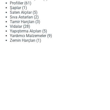
61
ürün
Profiller
61
1
ürün
Şaplar
1
ürün
5
Saten Alçılar
5
ürün
2
Sıva Astarları
2
ürün
3
Tamir Harçları
3
28
ürün
Vidalar
28
ürün
5
Yapıştırma Alçıları
5
ürün
9
Yardımcı Malzemeler
9
1
ürün
Zemin Harçları
1
ürün