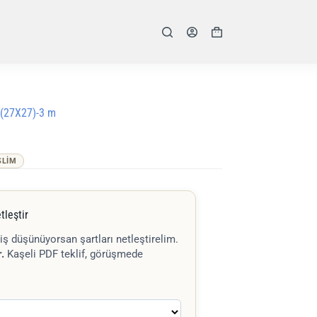
Shopping
cart
(27X27)-3 m
SLIM
tleştir
iş düşünüyorsan şartları netleştirelim.
.
Kaşeli PDF teklif, görüşmede