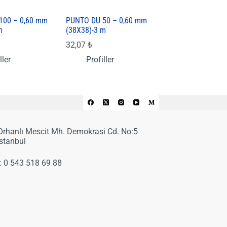
100 – 0,60 mm
PUNTO DU 50 – 0,60 mm
m
(38X38)-3 m
32,07
₺
ller
Profiller
 Orhanlı Mescit Mh. Demokrasi Cd. No:5
İstanbul
:
0 543 518 69 88