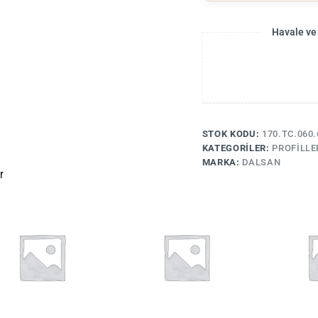
Havale ve
STOK KODU:
170.TC.060.
KATEGORILER:
PROFILLE
MARKA:
DALSAN
r