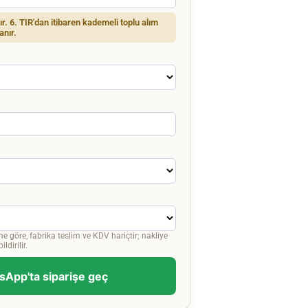
dır. 6. TIR'dan itibaren kademeli toplu alım
anır.
ne göre, fabrika teslim ve KDV hariçtir; nakliye
ldirilir.
App'ta siparişe geç