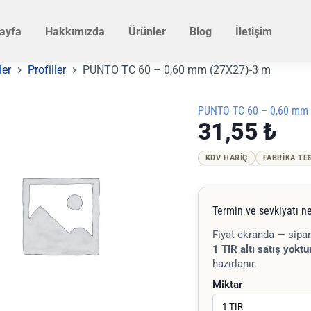
ayfa
Hakkımızda
Ürünler
Blog
İletişim
ler
Profiller
PUNTO TC 60 – 0,60 mm (27X27)-3 m
PUNTO TC 60 – 0,60 mm 
31,55
₺
KDV HARIÇ
FABRIKA TE
Termin ve sevkiyatı ne
Fiyat ekranda — sipar
1 TIR altı satış yoktur
hazırlanır.
Miktar