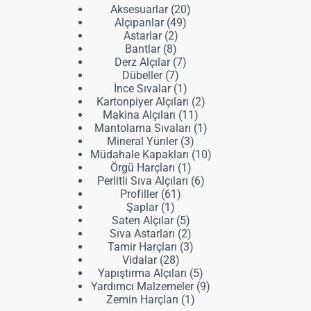
20
Aksesuarlar
20
49
ürün
Alçıpanlar
49
2
ürün
Astarlar
2
8
ürün
Bantlar
8
ürün
7
Derz Alçılar
7
7
ürün
Dübeller
7
ürün
1
İnce Sıvalar
1
ürün
2
Kartonpiyer Alçıları
2
11
ürün
Makina Alçıları
11
ürün
1
Mantolama Sıvaları
1
3
ürün
Mineral Yünler
3
ürün
10
Müdahale Kapakları
10
1
ürün
Örgü Harçları
1
ürün
6
Perlitli Sıva Alçıları
6
61
ürün
Profiller
61
1
ürün
Şaplar
1
ürün
5
Saten Alçılar
5
ürün
2
Sıva Astarları
2
ürün
3
Tamir Harçları
3
28
ürün
Vidalar
28
ürün
5
Yapıştırma Alçıları
5
ürün
9
Yardımcı Malzemeler
9
1
ürün
Zemin Harçları
1