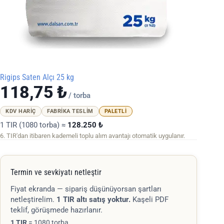
Rigips Saten Alçı 25 kg
118,75
₺
/ torba
KDV HARIÇ
FABRIKA TESLIM
PALETLI
1 TIR (1080 torba) ≈
128.250 ₺
6. TIR'dan itibaren kademeli toplu alım avantajı otomatik uygulanır.
Termin ve sevkiyatı netleştir
Fiyat ekranda — sipariş düşünüyorsan şartları
netleştirelim.
1 TIR altı satış yoktur.
Kaşeli PDF
teklif, görüşmede hazırlanır.
1 TIR
= 1080 torba