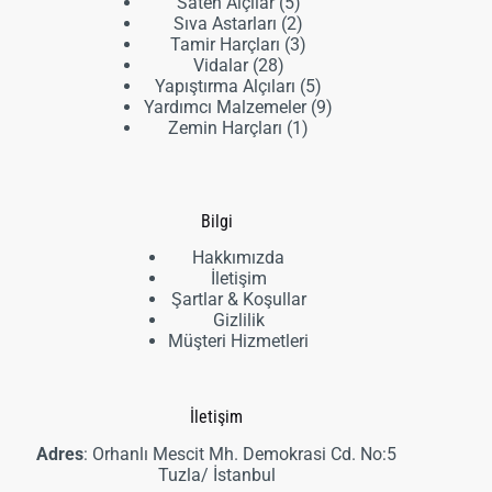
ürün
5
Saten Alçılar
5
ürün
2
Sıva Astarları
2
ürün
3
Tamir Harçları
3
28
ürün
Vidalar
28
ürün
5
Yapıştırma Alçıları
5
ürün
9
Yardımcı Malzemeler
9
1
ürün
Zemin Harçları
1
ürün
Bilgi
Hakkımızda
İletişim
Şartlar & Koşullar
Gizlilik
Müşteri Hizmetleri
İletişim
Adres
: Orhanlı Mescit Mh. Demokrasi Cd. No:5
Tuzla/ İstanbul