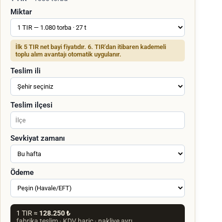
Miktar
İlk 5 TIR net bayi fiyatıdır. 6. TIR'dan itibaren kademeli
toplu alım avantajı otomatik uygulanır.
Teslim ili
Teslim ilçesi
Sevkiyat zamanı
Ödeme
1 TIR ≈
128.250 ₺
fabrika teslim · KDV hariç · nakliye ayrı