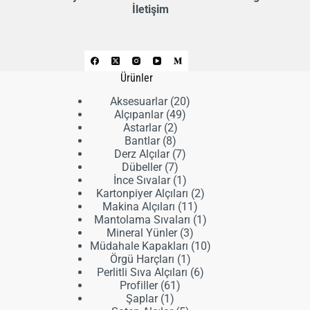
İletişim
Ürünler
20
Aksesuarlar
20
49
ürün
Alçıpanlar
49
2
ürün
Astarlar
2
8
ürün
Bantlar
8
ürün
7
Derz Alçılar
7
7
ürün
Dübeller
7
ürün
1
İnce Sıvalar
1
ürün
2
Kartonpiyer Alçıları
2
11
ürün
Makina Alçıları
11
ürün
1
Mantolama Sıvaları
1
3
ürün
Mineral Yünler
3
ürün
10
Müdahale Kapakları
10
1
ürün
Örgü Harçları
1
ürün
6
Perlitli Sıva Alçıları
6
61
ürün
Profiller
61
1
ürün
Şaplar
1