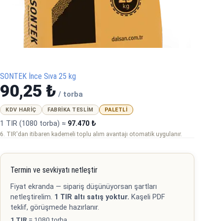
SONTEK İnce Sıva 25 kg
90,25
₺
/ torba
KDV HARIÇ
FABRIKA TESLIM
PALETLI
1 TIR (1080 torba) ≈
97.470 ₺
6. TIR'dan itibaren kademeli toplu alım avantajı otomatik uygulanır.
Termin ve sevkiyatı netleştir
Fiyat ekranda — sipariş düşünüyorsan şartları
netleştirelim.
1 TIR altı satış yoktur.
Kaşeli PDF
teklif, görüşmede hazırlanır.
1 TIR
= 1080 torba