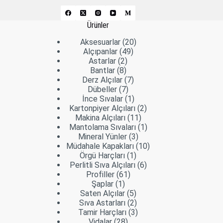
Ürünler
20
Aksesuarlar
20
49
ürün
Alçıpanlar
49
2
ürün
Astarlar
2
8
ürün
Bantlar
8
ürün
7
Derz Alçılar
7
7
ürün
Dübeller
7
ürün
1
İnce Sıvalar
1
ürün
2
Kartonpiyer Alçıları
2
11
ürün
Makina Alçıları
11
ürün
1
Mantolama Sıvaları
1
3
ürün
Mineral Yünler
3
ürün
10
Müdahale Kapakları
10
1
ürün
Örgü Harçları
1
ürün
6
Perlitli Sıva Alçıları
6
61
ürün
Profiller
61
1
ürün
Şaplar
1
ürün
5
Saten Alçılar
5
ürün
2
Sıva Astarları
2
ürün
3
Tamir Harçları
3
28
ürün
Vidalar
28