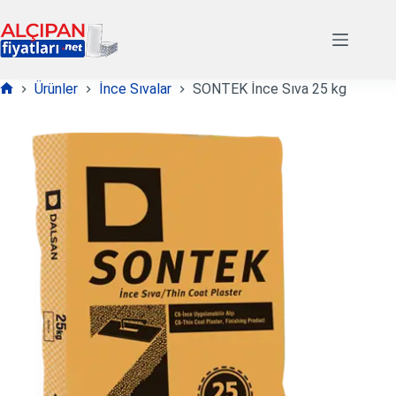
Skip
to
content
Ürünler
İnce Sıvalar
SONTEK İnce Sıva 25 kg
Anasayfa