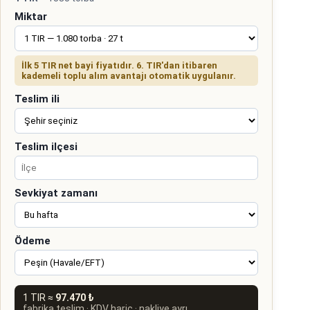
Miktar
İlk 5 TIR net bayi fiyatıdır. 6. TIR'dan itibaren
kademeli toplu alım avantajı otomatik uygulanır.
Teslim ili
Teslim ilçesi
Sevkiyat zamanı
Ödeme
1 TIR ≈
97.470 ₺
fabrika teslim · KDV hariç · nakliye ayrı