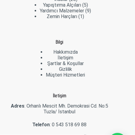
ürün
5
Yapıştırma Alçıları
5
ürün
9
Yardımcı Malzemeler
9
1
ürün
Zemin Harçları
1
ürün
Bilgi
Hakkımızda
İletişim
Şartlar & Koşullar
Gizlilik
Müşteri Hizmetleri
İletişim
Adres
: Orhanlı Mescit Mh. Demokrasi Cd. No:5
Tuzla/ İstanbul
Telefon
:
0 543 518 69 88