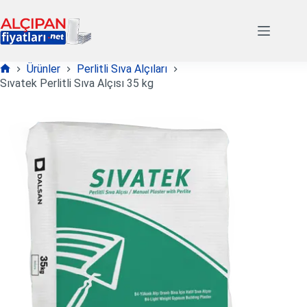
Skip
to
content
Ürünler
Perlitli Sıva Alçıları
Anasayfa
Sıvatek Perlitli Sıva Alçısı 35 kg