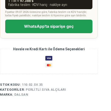
1 TIR ≈
97.388 ₺
fabrika teslim · KDV hariç · nakliye ayrı
Fiyatlar 09.07.2026 listesine göre, fabrika teslim ve KDV hariçtir;
torba fiyatı paletlidir; nakliye teslim il/ilçesine göre ayrı bildirilir.
WhatsApp'ta siparişe geç
Havale ve Kredi Kartı ile Ödeme Seçenekleri
STOK KODU:
110.02.SV.35
KATEGORILER:
PERLITLI SIVA ALÇILARI
MARKA:
DALSAN