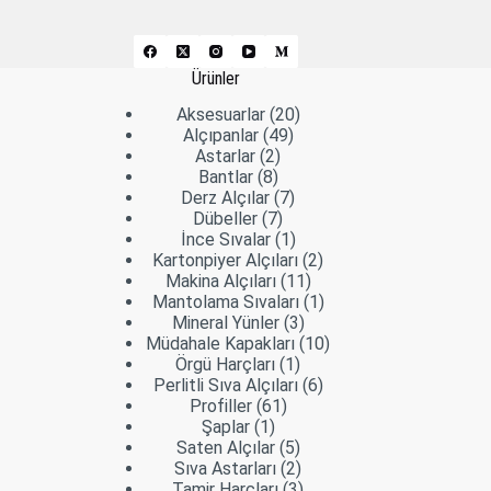
Ürünler
20
Aksesuarlar
20
49
ürün
Alçıpanlar
49
2
ürün
Astarlar
2
8
ürün
Bantlar
8
ürün
7
Derz Alçılar
7
7
ürün
Dübeller
7
ürün
1
İnce Sıvalar
1
ürün
2
Kartonpiyer Alçıları
2
11
ürün
Makina Alçıları
11
ürün
1
Mantolama Sıvaları
1
3
ürün
Mineral Yünler
3
ürün
10
Müdahale Kapakları
10
1
ürün
Örgü Harçları
1
ürün
6
Perlitli Sıva Alçıları
6
61
ürün
Profiller
61
1
ürün
Şaplar
1
ürün
5
Saten Alçılar
5
ürün
2
Sıva Astarları
2
ürün
3
Tamir Harçları
3