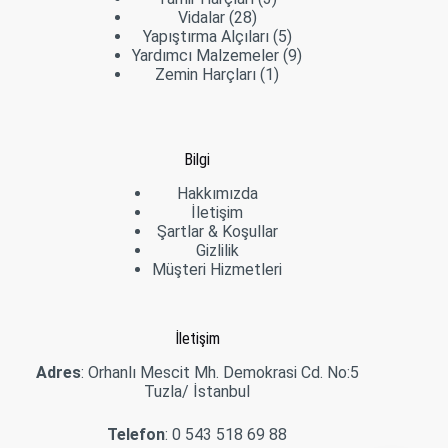
28
ürün
Vidalar
28
ürün
5
Yapıştırma Alçıları
5
ürün
9
Yardımcı Malzemeler
9
1
ürün
Zemin Harçları
1
ürün
Bilgi
Hakkımızda
İletişim
Şartlar & Koşullar
Gizlilik
Müşteri Hizmetleri
İletişim
Adres
: Orhanlı Mescit Mh. Demokrasi Cd. No:5
Tuzla/ İstanbul
Telefon
:
0 543 518 69 88