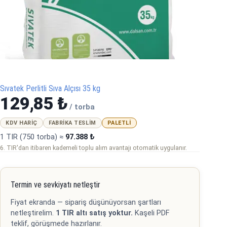
Sıvatek Perlitli Sıva Alçısı 35 kg
129,85
₺
/ torba
KDV HARIÇ
FABRIKA TESLIM
PALETLI
1 TIR (750 torba) ≈
97.388 ₺
6. TIR'dan itibaren kademeli toplu alım avantajı otomatik uygulanır.
Termin ve sevkiyatı netleştir
Fiyat ekranda — sipariş düşünüyorsan şartları
netleştirelim.
1 TIR altı satış yoktur.
Kaşeli PDF
teklif, görüşmede hazırlanır.