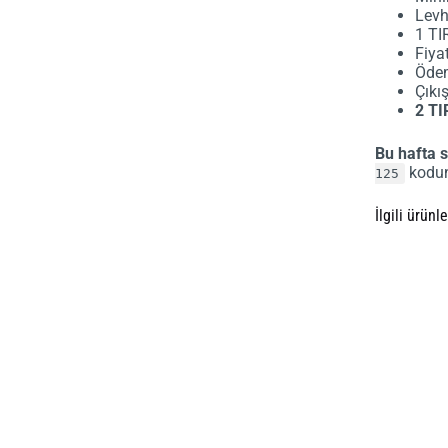
Levh
1 TI
Fiyat
Ödem
Çıkış
2 TI
Bu hafta 
kodunu
125
İlgili ürünle