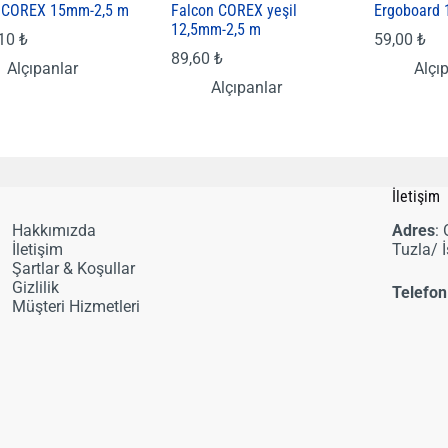
l COREX 15mm-2,5 m
Falcon COREX yeşil
Ergoboard 
12,5mm-2,5 m
,10
₺
59,00
₺
89,60
₺
Alçıpanlar
Alçı
Alçıpanlar
i
İletişim
Hakkımızda
Adres
:
İletişim
Tuzla/ 
Şartlar & Koşullar
Gizlilik
Telefon
Müşteri Hizmetleri