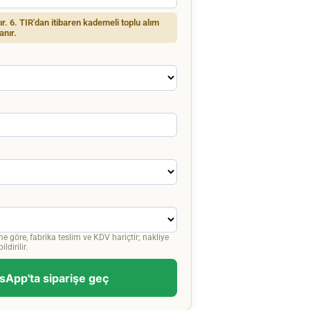
dır. 6. TIR'dan itibaren kademeli toplu alım
anır.
ne göre, fabrika teslim ve KDV hariçtir; nakliye
ldirilir.
App'ta siparişe geç