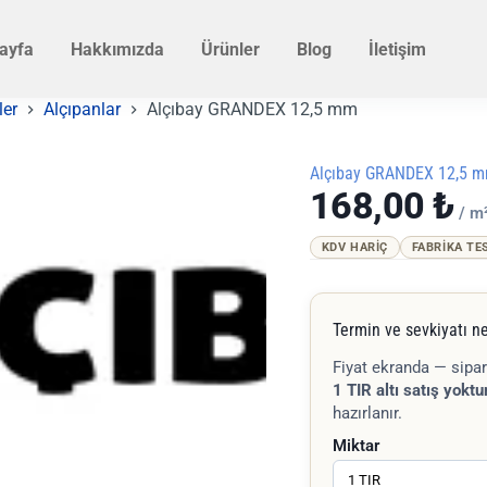
ayfa
Hakkımızda
Ürünler
Blog
İletişim
ler
Alçıpanlar
Alçıbay GRANDEX 12,5 mm
Alçıbay GRANDEX 12,5 
168,00
₺
/ m
KDV HARIÇ
FABRIKA TE
Termin ve sevkiyatı ne
Fiyat ekranda — sipar
1 TIR altı satış yoktur
hazırlanır.
Miktar