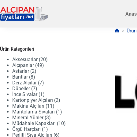
Skip
to
Anas
content
Ürün
Anasayfa
Ürün Kategorileri
20
Aksesuarlar
20
49
ürün
Alçıpanlar
49
2
ürün
Astarlar
2
8
ürün
Bantlar
8
ürün
7
Derz Alçılar
7
7
ürün
Dübeller
7
ürün
1
İnce Sıvalar
1
ürün
2
Kartonpiyer Alçıları
2
11
ürün
Makina Alçıları
11
ürün
1
Mantolama Sıvaları
1
3
ürün
Mineral Yünler
3
ürün
10
Müdahale Kapakları
10
1
ürün
Örgü Harçları
1
ürün
6
Perlitli Sıva Alçıları
6