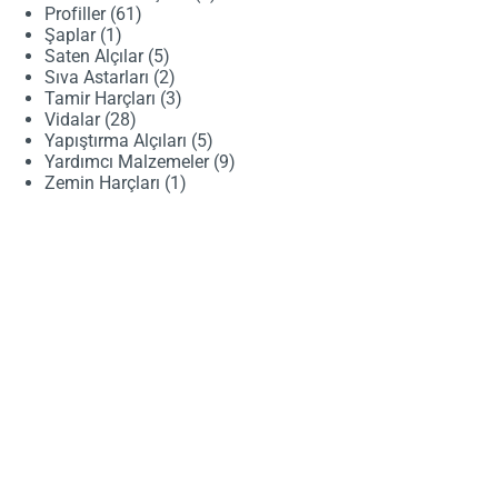
61
ürün
Profiller
61
1
ürün
Şaplar
1
ürün
5
Saten Alçılar
5
ürün
2
Sıva Astarları
2
ürün
3
Tamir Harçları
3
28
ürün
Vidalar
28
ürün
5
Yapıştırma Alçıları
5
ürün
9
Yardımcı Malzemeler
9
1
ürün
Zemin Harçları
1
ürün