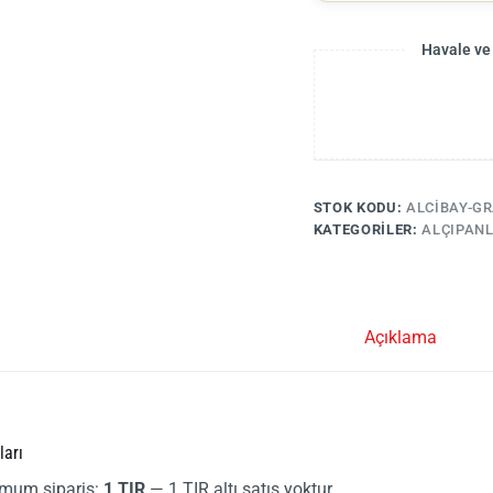
Havale ve
STOK KODU:
ALCIBAY-GR
KATEGORILER:
ALÇIPAN
Açıklama
ları
mum sipariş:
1 TIR
— 1 TIR altı satış yoktur.