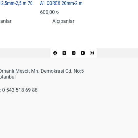
12,5mm-2,5 m 70
A1 COREX 20mm-2 m
600,00
₺
panlar
Alçıpanlar
 Orhanlı Mescit Mh. Demokrasi Cd. No:5
İstanbul
:
0 543 518 69 88