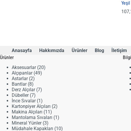
Yeşi
107
Anasayfa
Hakkımızda
Ürünler
Blog
İletişim
Ürünler
Bilg
20
Aksesuarlar
20
49
ürün
Alçıpanlar
49
2
ürün
Astarlar
2
8
ürün
Bantlar
8
ürün
7
Derz Alçılar
7
7
ürün
Dübeller
7
ürün
1
İnce Sıvalar
1
ürün
2
Kartonpiyer Alçıları
2
11
ürün
Makina Alçıları
11
ürün
1
Mantolama Sıvaları
1
3
ürün
Mineral Yünler
3
ürün
10
Müdahale Kapakları
10