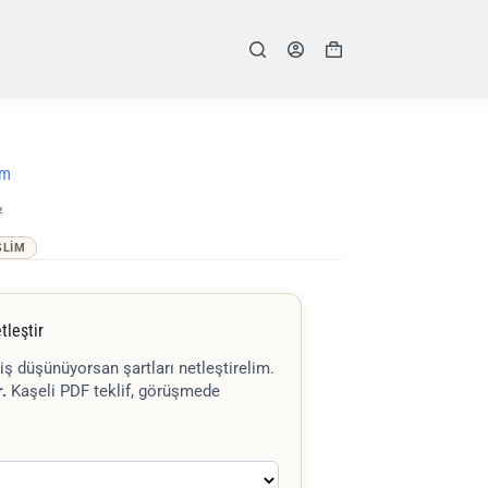
Shopping
cart
mm
²
SLIM
tleştir
iş düşünüyorsan şartları netleştirelim.
.
Kaşeli PDF teklif, görüşmede