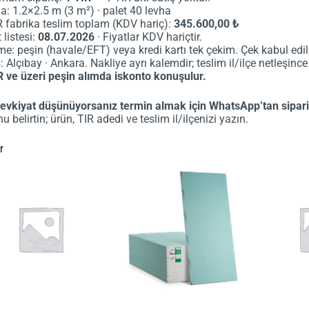
a: 1.2×2.5 m (3 m²) · palet 40 levha
R fabrika teslim toplam (KDV hariç):
345.600,00 ₺
 listesi:
08.07.2026
· Fiyatlar KDV hariçtir.
e: peşin (havale/EFT) veya kredi kartı tek çekim. Çek kabul edi
: Alçıbay · Ankara. Nakliye ayrı kalemdir; teslim il/ilçe netleşince y
R ve üzeri peşin alımda iskonto konuşulur.
sevkiyat düşünüyorsanız termin almak için WhatsApp’tan sipari
 belirtin; ürün, TIR adedi ve teslim il/ilçenizi yazın.
r